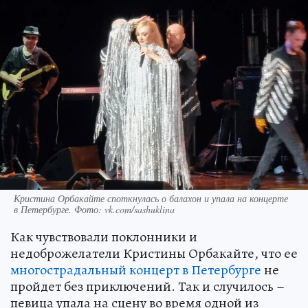
Кристина Орбакайте споткнулась о балахон и упала на концерте
в Петербурге. Фото: vk.com/sashuklina
Как чувствовали поклонники и
недоброжелатели Кристины Орбакайте, что ее
многострадальный концерт в Петербурге
не
пройдет без приключений. Так и случилось –
певица упала на сцену во время одной из