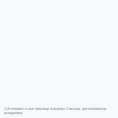
Суд оставил в силе приговор историку Соколову, расчленившему
аспирантку