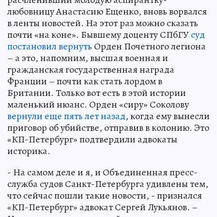
любовницу Анастасию Ещенко, вновь ворвался
в ленты новостей. На этот раз можно сказать
почти «на коне». Бывшему доценту СПбГУ
суд
постановил вернуть
Орден Почетного легиона
– а это, напомним, высшая военная и
гражданская государственная награда
Франции – почти как стать лордом в
Британии. Только вот есть в этой истории
маленький нюанс. Орден «сиру» Соколову
вернули еще пять лет назад
, когда ему вынесли
приговор об убийстве, отправив в колонию. Это
«КП-Петербург» подтвердили адвокаты
историка.
- На самом деле и я, и Объединенная пресс-
служба судов Санкт-Петербурга удивлены тем,
что сейчас пошли такие новости, - признался
«КП-Петербург» адвокат Сергей Лукьянов. –