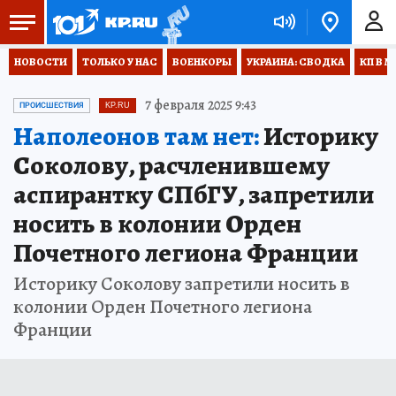
НОВОСТИ
ТОЛЬКО У НАС
ВОЕНКОРЫ
УКРАИНА: СВОДКА
КП В М
7 февраля 2025 9:43
ПРОИСШЕСТВИЯ
KP.RU
Наполеонов там нет:
Историку
Соколову, расчленившему
аспирантку СПбГУ, запретили
носить в колонии Орден
Почетного легиона Франции
Историку Соколову запретили носить в
колонии Орден Почетного легиона
Франции