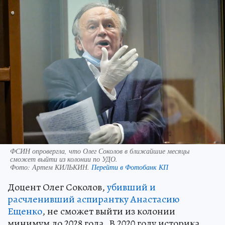
ФСИН опровергла, что Олег Соколов в ближайшие месяцы
сможет выйти из колонии по УДО.
Фото:
Артем КИЛЬКИН.
Перейти в Фотобанк КП
Доцент Олег Соколов,
убивший и
расчленивший аспирантку Анастасию
Ещенко
, не сможет выйти из колонии
минимум до 2028 года. В 2020 году историка