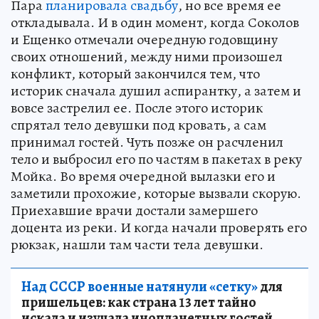
Пара
планировала свадьбу
, но все время ее
откладывала. И в один момент, когда Соколов
и Ещенко отмечали очередную годовщину
своих отношений, между ними произошел
конфликт, который закончился тем, что
историк сначала душил аспирантку, а затем и
вовсе застрелил ее. После этого историк
спрятал тело девушки под кровать, а сам
принимал гостей. Чуть позже он расчленил
тело и выбросил его по частям в пакетах в реку
Мойка. Во время очередной вылазки его и
заметили прохожие, которые вызвали скорую.
Приехавшие врачи достали замершего
доцента из реки. И когда начали проверять его
рюкзак, нашли там части тела девушки.
Над СССР военные натянули «сетку»
для
пришельцев: как страна 13 лет тайно
искала и изучала инопланетных гостей