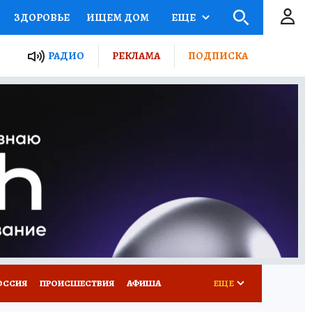
ЗДОРОВЬЕ
ИЩЕМ ДОМ
ЕЩЕ
ЫЕ ПРОЕКТЫ РОССИИ
РАДИО
РЕКЛАМА
ПОДПИСКА
КРЕТЫ
ПУТЕВОДИТЕЛЬ
 ЖЕЛЕЗА
ТУРИЗМ
Д ПОТРЕБИТЕЛЯ
ВСЕ О КП
ОССИЯ
ПРОИСШЕСТВИЯ
АФИША
ЕЩЕ