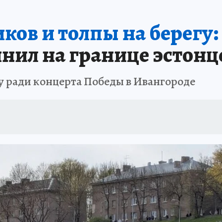
 БЛОКАДА
ИСПЫТАНО НА СЕБЕ
ков и толпы на берегу:
нил на границе эстонце
у ради концерта Победы в Ивангороде