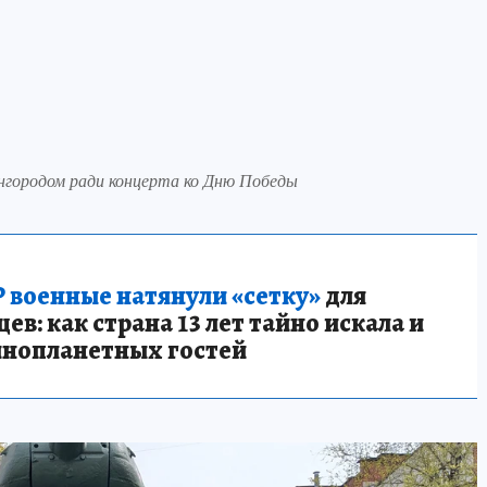
ангородом ради концерта ко Дню Победы
 военные натянули «сетку»
для
в: как страна 13 лет тайно искала и
инопланетных гостей