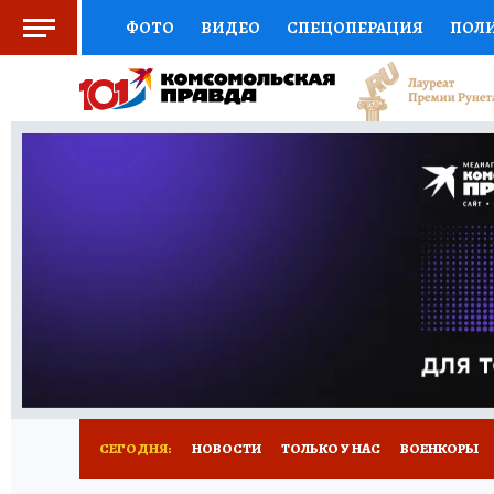
ФОТО
ВИДЕО
СПЕЦОПЕРАЦИЯ
ПОЛ
СОЦПОДДЕРЖКА
НАУКА
СПОРТ
КО
ВЫБОР ЭКСПЕРТОВ
ДОКТОР
ФИНАНС
КНИЖНАЯ ПОЛКА
ПРОГНОЗЫ НА СПОРТ
ПРЕСС-ЦЕНТР
НЕДВИЖИМОСТЬ
ТЕЛЕ
РАДИО КП
РЕКЛАМА
ТЕСТЫ
НОВОЕ 
СЕГОДНЯ:
НОВОСТИ
ТОЛЬКО У НАС
ВОЕНКОРЫ