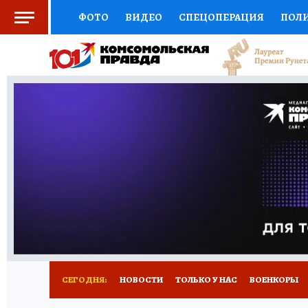
ФОТО
ВИДЕО
СПЕЦОПЕРАЦИЯ
ПОЛ
СОЦПОДДЕРЖКА
НАУКА
СПОРТ
КО
ВЫБОР ЭКСПЕРТОВ
ДОКТОР
ФИНАНС
КНИЖНАЯ ПОЛКА
ПРОГНОЗЫ НА СПОРТ
ПРЕСС-ЦЕНТР
НЕДВИЖИМОСТЬ
ТЕЛЕ
РАДИО КП
РЕКЛАМА
ТЕСТЫ
НОВОЕ 
СЕГОДНЯ:
НОВОСТИ
ТОЛЬКО У НАС
ВОЕНКОРЫ