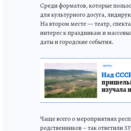
Среди форматов, которые пользо
для культурного досуга, лидиру
На втором месте — театр, спекта
интерес к праздникам и массов
даты и городские события.
НАУКА
Над СССР
пришельце
изучала 
Чаще всего о мероприятиях респ
родственников – так ответили 3