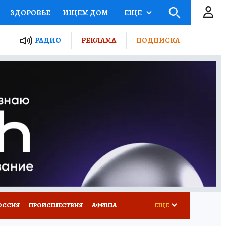
ЗДОРОВЬЕ
ИЩЕМ ДОМ
ЕЩЕ
ЫЕ ПРОЕКТЫ РОССИИ
РАДИО
РЕКЛАМА
ПОДПИСКА
КРЕТЫ
ПУТЕВОДИТЕЛЬ
 ЖЕЛЕЗА
ТУРИЗМ
Д ПОТРЕБИТЕЛЯ
ВСЕ О КП
ОССИЯ
ПРОИСШЕСТВИЯ
АФИША
ЕЩЕ