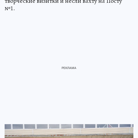
творческие визитки и несли вахту на Посту
№1.