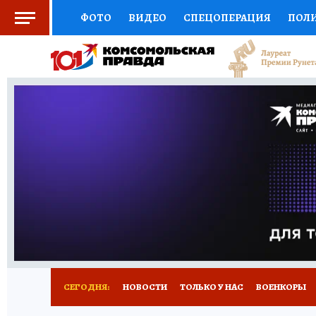
ФОТО
ВИДЕО
СПЕЦОПЕРАЦИЯ
ПОЛ
СОЦПОДДЕРЖКА
НАУКА
СПОРТ
КО
ВЫБОР ЭКСПЕРТОВ
ДОКТОР
ФИНАНС
КНИЖНАЯ ПОЛКА
ПРОГНОЗЫ НА СПОРТ
ПРЕСС-ЦЕНТР
НЕДВИЖИМОСТЬ
ТЕЛЕ
РАДИО КП
РЕКЛАМА
ТЕСТЫ
НОВОЕ 
СЕГОДНЯ:
НОВОСТИ
ТОЛЬКО У НАС
ВОЕНКОРЫ