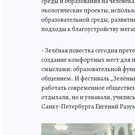
среды и образования на человека
экологические проекты, использ
образовательной среды, развити
подходы к благоустройству мега
- Зелёная повестка сегодня пре
создание комфортных мест для 
смыслами: образовательной фун
общением. И фестиваль „Зелёный
работать современное обществен
отдыхали, но и узнавали, училис
Санкт-Петербурга Евгений Раз