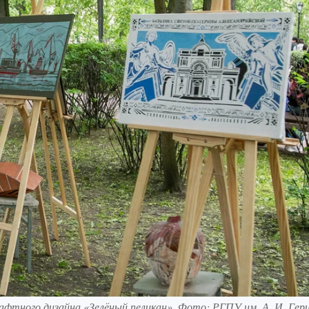
афтного дизайна «Зелёный пеликан». Фото: РГПУ им. А. И. Герц