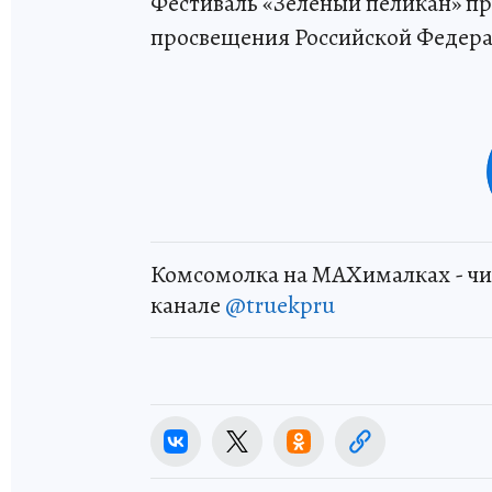
Фестиваль «Зелёный пеликан» п
просвещения Российской Федера
Комсомолка на MAXималках - чи
канале
@truekpru