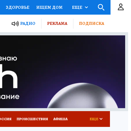
ЗДОРОВЬЕ
ИЩЕМ ДОМ
ЕЩЕ
ЫЕ ПРОЕКТЫ РОССИИ
РАДИО
РЕКЛАМА
ПОДПИСКА
КРЕТЫ
ПУТЕВОДИТЕЛЬ
 ЖЕЛЕЗА
ТУРИЗМ
Д ПОТРЕБИТЕЛЯ
ВСЕ О КП
ОССИЯ
ПРОИСШЕСТВИЯ
АФИША
ЕЩЕ