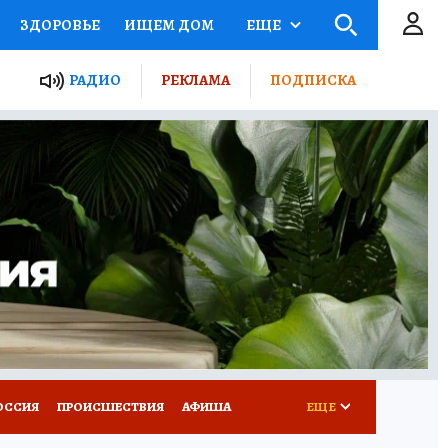
ЗДОРОВЬЕ
ИЩЕМ ДОМ
ЕЩЕ
ЫЕ ПРОЕКТЫ РОССИИ
РАДИО
РЕКЛАМА
ПОДПИСКА
КРЕТЫ
ПУТЕВОДИТЕЛЬ
 ЖЕЛЕЗА
ТУРИЗМ
Д ПОТРЕБИТЕЛЯ
ВСЕ О КП
ОССИЯ
ПРОИСШЕСТВИЯ
АФИША
ЕЩЕ