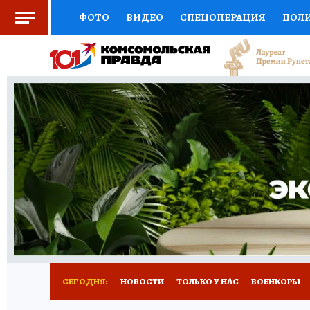
ФОТО
ВИДЕО
СПЕЦОПЕРАЦИЯ
ПОЛ
СОЦПОДДЕРЖКА
НАУКА
СПОРТ
КО
ВЫБОР ЭКСПЕРТОВ
ДОКТОР
ФИНАНС
КНИЖНАЯ ПОЛКА
ПРОГНОЗЫ НА СПОРТ
ПРЕСС-ЦЕНТР
НЕДВИЖИМОСТЬ
ТЕЛЕ
РАДИО КП
РЕКЛАМА
ТЕСТЫ
НОВОЕ 
СЕГОДНЯ:
НОВОСТИ
ТОЛЬКО У НАС
ВОЕНКОРЫ