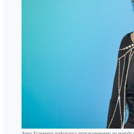
Анна Хилькевич поделилась переживаниями по поводу