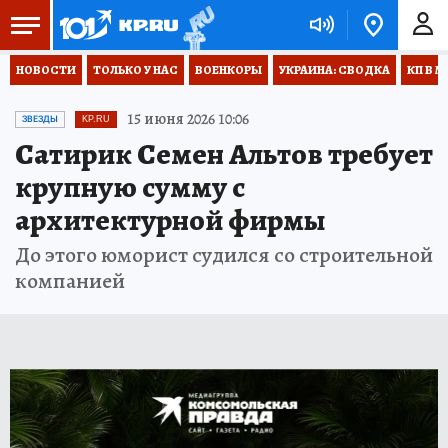
НОВОСТИ
ТОЛЬКО У НАС
ВОЕНКОРЫ
УКРАИНА: СВОДКА
КП В М
15 июня 2026 10:06
ЗВЕЗДЫ
KP.RU
Сатирик Семен Альтов требует
крупную сумму с
архитектурной фирмы
До этого юморист судился со строительной
компанией