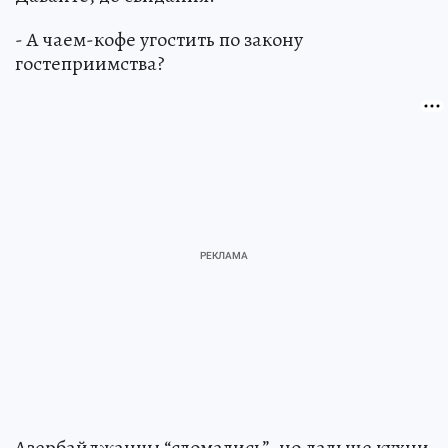
- А чаем-кофе угостить по закону
гостеприимства?
Азербайджанцы “сломались”, но дальше кухни