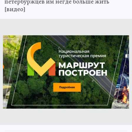
петербуржцев им негде больше жить
[видео]