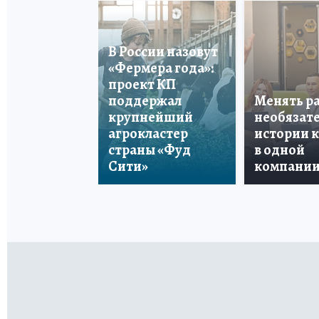
В России назовут
«Фермера года»:
проект КП
поддержал
Менять р
крупнейший
необязате
агрокластер
истории 
страны «Фуд
в одной
Сити»
компани