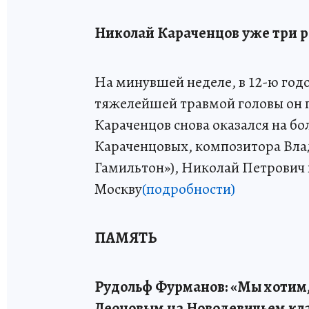
Николай Караченцов уже три р
На минувшей неделе, в 12-ю год
тяжелейшей травмой головы он п
Караченцов снова оказался на бо
Караченцовых, композитора Влад
Гамильтон»), Николай Петрович 
Москву
(подробности)
ПАМЯТЬ
Рудольф Фурманов: «Мы хотим,
Леоновым на Новодевичьем кл