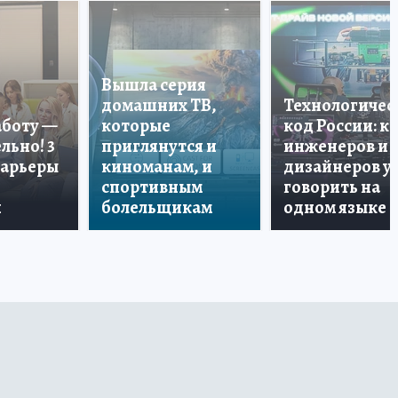
Вышла серия
домашних ТВ,
Технологичес
аботу —
которые
код России: к
льно! 3
приглянутся и
инженеров и
карьеры
киноманам, и
дизайнеров у
спортивным
говорить на
и
болельщикам
одном языке