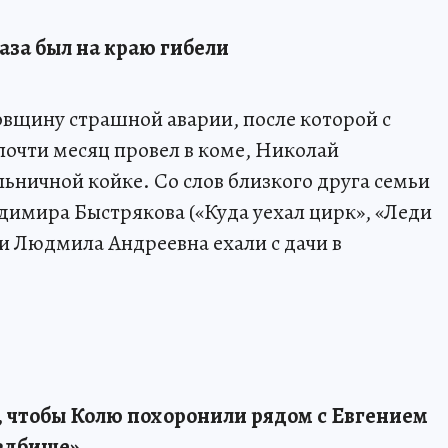
аза был на краю гибели
овщину страшной аварии, после которой с
очти месяц провел в коме, Николай
льничной койке. Со слов близкого друга семьи
имира Быстрякова («Куда уехал цирк», «Леди
и Людмила Андреевна ехали с дачи в
 чтобы Колю похоронили рядом с Евгением
адбище»