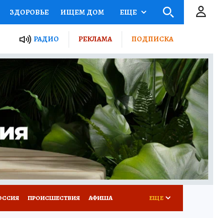
ЗДОРОВЬЕ
ИЩЕМ ДОМ
ЕЩЕ
ЫЕ ПРОЕКТЫ РОССИИ
РАДИО
РЕКЛАМА
ПОДПИСКА
КРЕТЫ
ПУТЕВОДИТЕЛЬ
 ЖЕЛЕЗА
ТУРИЗМ
Д ПОТРЕБИТЕЛЯ
ВСЕ О КП
ОССИЯ
ПРОИСШЕСТВИЯ
АФИША
ЕЩЕ