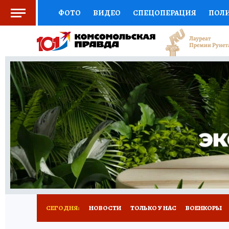
ФОТО
ВИДЕО
СПЕЦОПЕРАЦИЯ
ПОЛ
СОЦПОДДЕРЖКА
НАУКА
СПОРТ
КО
ВЫБОР ЭКСПЕРТОВ
ДОКТОР
ФИНАНС
КНИЖНАЯ ПОЛКА
ПРОГНОЗЫ НА СПОРТ
ПРЕСС-ЦЕНТР
НЕДВИЖИМОСТЬ
ТЕЛЕ
РАДИО КП
РЕКЛАМА
ТЕСТЫ
НОВОЕ 
СЕГОДНЯ:
НОВОСТИ
ТОЛЬКО У НАС
ВОЕНКОРЫ