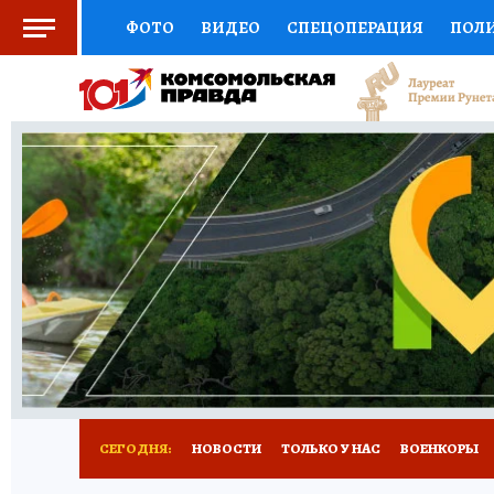
ФОТО
ВИДЕО
СПЕЦОПЕРАЦИЯ
ПОЛ
СОЦПОДДЕРЖКА
НАУКА
СПОРТ
КО
ВЫБОР ЭКСПЕРТОВ
ДОКТОР
ФИНАНС
КНИЖНАЯ ПОЛКА
ПРОГНОЗЫ НА СПОРТ
ПРЕСС-ЦЕНТР
НЕДВИЖИМОСТЬ
ТЕЛЕ
РАДИО КП
РЕКЛАМА
ТЕСТЫ
НОВОЕ 
СЕГОДНЯ:
НОВОСТИ
ТОЛЬКО У НАС
ВОЕНКОРЫ