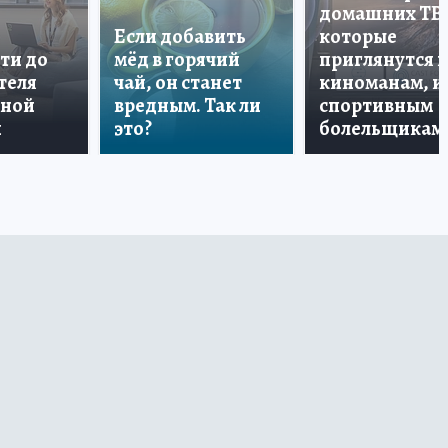
домашних ТВ
Если добавить
которые
ти до
мёд в горячий
приглянутся 
теля
чай, он станет
киноманам, и
дной
вредным. Так ли
спортивным
и
это?
болельщикам