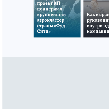
проект КП
поддержал
крупнейший
Как вырас
агрокластер
руководи
страны «Фуд
внутри о
Сити»
компани