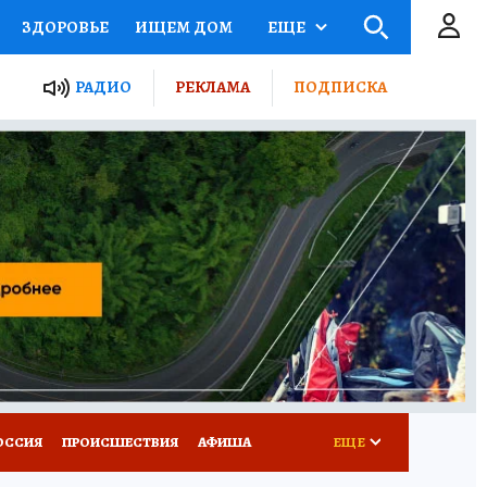
ЗДОРОВЬЕ
ИЩЕМ ДОМ
ЕЩЕ
ЫЕ ПРОЕКТЫ РОССИИ
РАДИО
РЕКЛАМА
ПОДПИСКА
КРЕТЫ
ПУТЕВОДИТЕЛЬ
 ЖЕЛЕЗА
ТУРИЗМ
Д ПОТРЕБИТЕЛЯ
ВСЕ О КП
ОССИЯ
ПРОИСШЕСТВИЯ
АФИША
ЕЩЕ