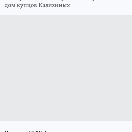
дом купцов Калязиных