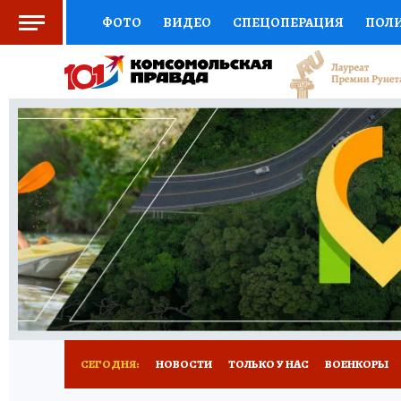
ФОТО
ВИДЕО
СПЕЦОПЕРАЦИЯ
ПОЛ
СОЦПОДДЕРЖКА
НАУКА
СПОРТ
КО
ВЫБОР ЭКСПЕРТОВ
ДОКТОР
ФИНАНС
КНИЖНАЯ ПОЛКА
ПРОГНОЗЫ НА СПОРТ
ПРЕСС-ЦЕНТР
НЕДВИЖИМОСТЬ
ТЕЛЕ
РАДИО КП
РЕКЛАМА
ТЕСТЫ
НОВОЕ 
СЕГОДНЯ:
НОВОСТИ
ТОЛЬКО У НАС
ВОЕНКОРЫ