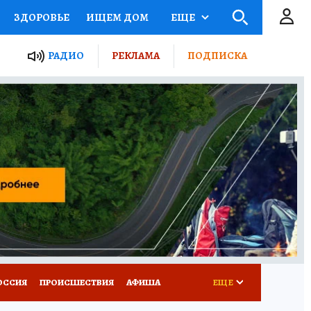
ЗДОРОВЬЕ
ИЩЕМ ДОМ
ЕЩЕ
ЫЕ ПРОЕКТЫ РОССИИ
РАДИО
РЕКЛАМА
ПОДПИСКА
КРЕТЫ
ПУТЕВОДИТЕЛЬ
 ЖЕЛЕЗА
ТУРИЗМ
Д ПОТРЕБИТЕЛЯ
ВСЕ О КП
ОССИЯ
ПРОИСШЕСТВИЯ
АФИША
ЕЩЕ