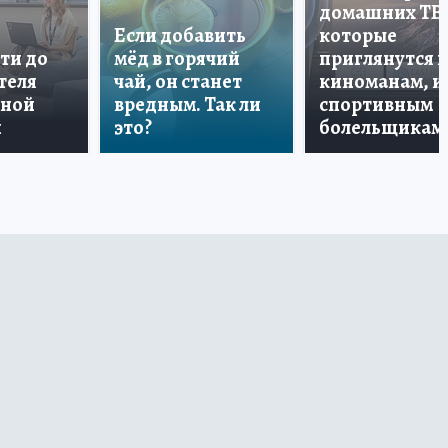
домашних ТВ
Если добавить
которые
ти до
мёд в горячий
приглянутся 
теля
чай, он станет
киноманам, и
дной
вредным. Так ли
спортивным
и
это?
болельщикам