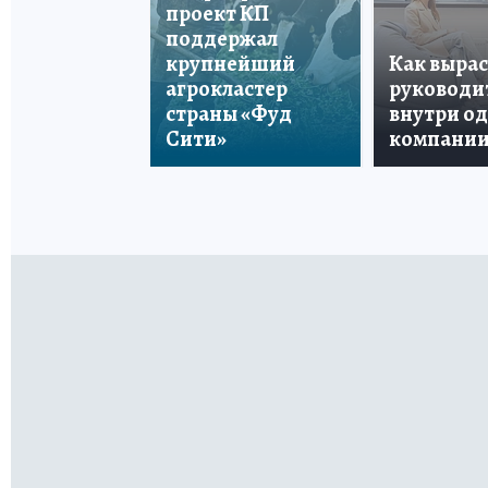
проект КП
поддержал
крупнейший
Как вырас
агрокластер
руководи
страны «Фуд
внутри о
Сити»
компани