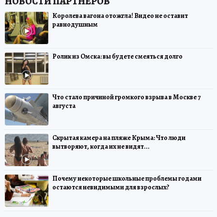
Королева вагона отожгла! Видео не оставит
равнодушным
Ролик из Омска: вы будете смеяться долго
Что стало причиной громкого взрыва в Москве 7
августа
Скрытая камера на пляже Крыма: Что люди
вытворяют, когда их не видят...
Почему некоторые школьные проблемы годами
остаются невидимыми для взрослых?