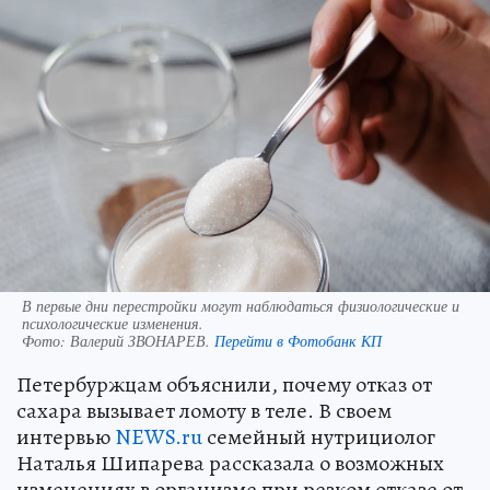
В первые дни перестройки могут наблюдаться физиологические и
психологические изменения.
Фото:
Валерий ЗВОНАРЕВ.
Перейти в Фотобанк КП
Петербуржцам объяснили, почему отказ от
сахара вызывает ломоту в теле. В своем
интервью
NEWS.ru
семейный нутрициолог
Наталья Шипарева рассказала о возможных
изменениях в организме при резком отказе от