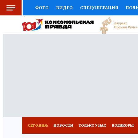
ФОТО
ВИДЕО
СПЕЦОПЕРАЦИЯ
ПОЛ
СОЦПОДДЕРЖКА
НАУКА
СПОРТ
КО
ВЫБОР ЭКСПЕРТОВ
ДОКТОР
ФИНАНС
КНИЖНАЯ ПОЛКА
ПРОГНОЗЫ НА СПОРТ
ПРЕСС-ЦЕНТР
НЕДВИЖИМОСТЬ
ТЕЛЕ
РАДИО КП
РЕКЛАМА
ТЕСТЫ
НОВОЕ 
СЕГОДНЯ:
НОВОСТИ
ТОЛЬКО У НАС
ВОЕНКОРЫ