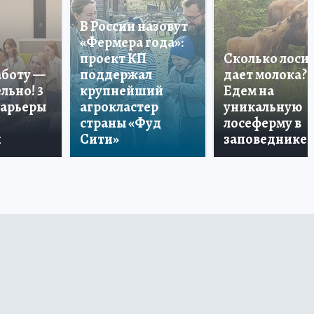
В России назовут
«Фермера года»:
проект КП
Сколько лоси
аботу —
поддержал
дает молока?
льно! 3
крупнейший
Едем на
карьеры
агрокластер
уникальную
страны «Фуд
лосеферму в
и
Сити»
заповеднике!