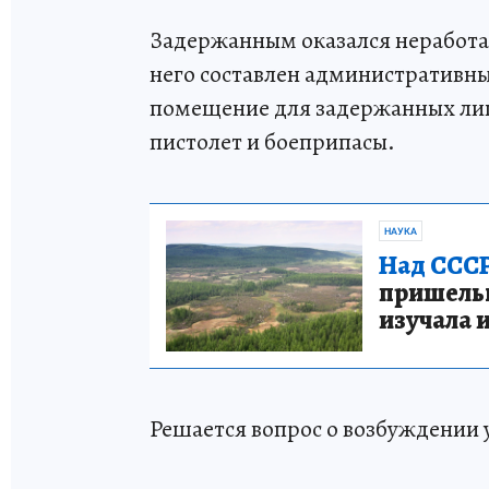
Задержанным оказался неработ
него составлен административн
помещение для задержанных лиц
пистолет и боеприпасы.
НАУКА
Над СССР
пришельце
изучала 
Решается вопрос о возбуждении 