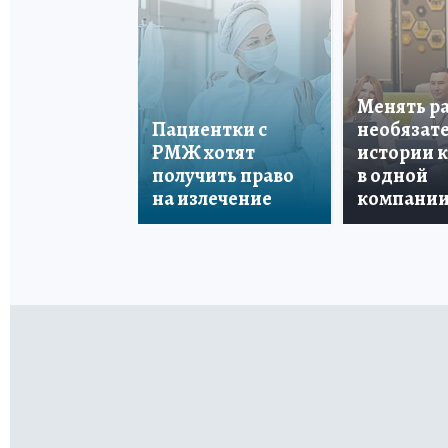
Менять р
Пациентки с
необязате
РМЖ хотят
истории 
получить право
в одной
на излечение
компани