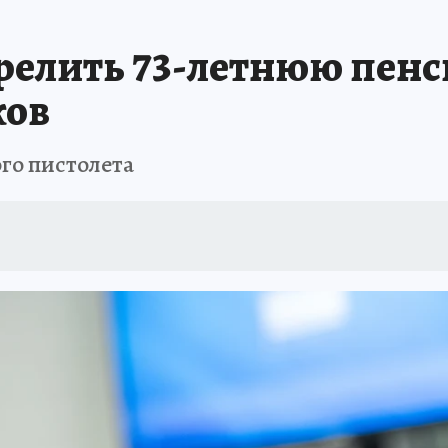
 БЛОКАДА
ИСПЫТАНО НА СЕБЕ
трелить 73-летнюю пенс
ков
го пистолета