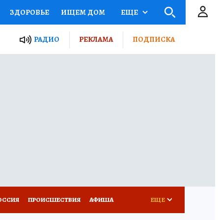
ЗДОРОВЬЕ
ИЩЕМ ДОМ
ЕЩЕ
ЫЕ ПРОЕКТЫ РОССИИ
РАДИО
РЕКЛАМА
ПОДПИСКА
КРЕТЫ
ПУТЕВОДИТЕЛЬ
 ЖЕЛЕЗА
ТУРИЗМ
Д ПОТРЕБИТЕЛЯ
ВСЕ О КП
ОССИЯ
ПРОИСШЕСТВИЯ
АФИША
ЕЩЕ