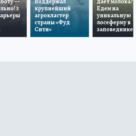
аботу —
поддержал
дает молока?
льно! 3
крупнейший
Едем на
карьеры
агрокластер
уникальную
страны «Фуд
лосеферму в
и
Сити»
заповеднике!