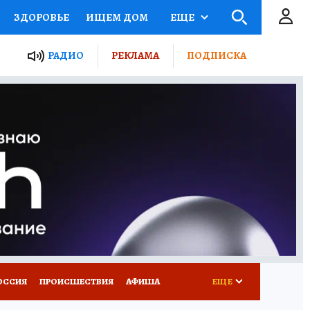
ЗДОРОВЬЕ
ИЩЕМ ДОМ
ЕЩЕ
ЫЕ ПРОЕКТЫ РОССИИ
РАДИО
РЕКЛАМА
ПОДПИСКА
КРЕТЫ
ПУТЕВОДИТЕЛЬ
 ЖЕЛЕЗА
ТУРИЗМ
Д ПОТРЕБИТЕЛЯ
ВСЕ О КП
ОССИЯ
ПРОИСШЕСТВИЯ
АФИША
ЕЩЕ