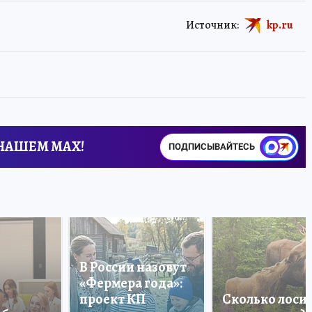
Источник:
kp.ru
 НАШЕМ MAX!
ПОДПИСЫВАЙТЕСЬ
В России назовут
«Фермера года»:
проект КП
Сколько лоси