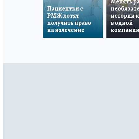
Менять р
Пациентки с
необязате
РМЖ хотят
истории 
получить право
в одной
на излечение
компани