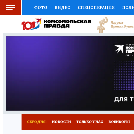
ФОТО
ВИДЕО
СПЕЦОПЕРАЦИЯ
ПОЛ
СОЦПОДДЕРЖКА
НАУКА
СПОРТ
КО
ВЫБОР ЭКСПЕРТОВ
ДОКТОР
ФИНАНС
КНИЖНАЯ ПОЛКА
ПРОГНОЗЫ НА СПОРТ
ПРЕСС-ЦЕНТР
НЕДВИЖИМОСТЬ
ТЕЛЕ
РАДИО КП
РЕКЛАМА
ТЕСТЫ
НОВОЕ 
СЕГОДНЯ:
НОВОСТИ
ТОЛЬКО У НАС
ВОЕНКОРЫ