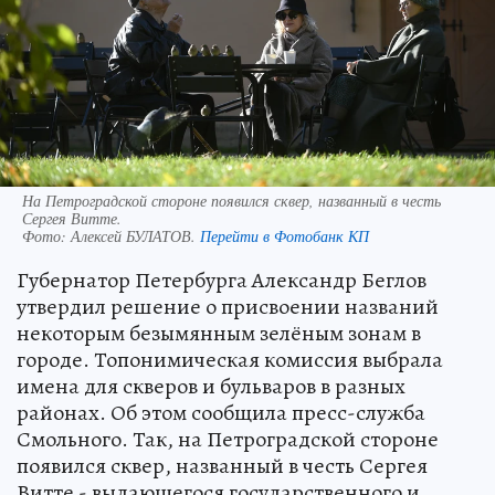
На Петроградской стороне появился сквер, названный в честь
Сергея Витте.
Фото:
Алексей БУЛАТОВ.
Перейти в Фотобанк КП
Губернатор Петербурга Александр Беглов
утвердил решение о присвоении названий
некоторым безымянным зелёным зонам в
городе. Топонимическая комиссия выбрала
имена для скверов и бульваров в разных
районах. Об этом сообщила пресс-служба
Смольного. Так, на Петроградской стороне
появился сквер, названный в честь Сергея
Витте - выдающегося государственного и