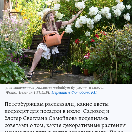
Для затененных участков подойдут бузульник и сильва.
Фото:
Евгения ГУСЕВА.
Перейти в Фотобанк КП
Петербуржцам рассказали, какие цветы
подходят для посадки в июле. Садовод и
блогер Светлана Самойлова поделилась
советами о том, какие декоративные растения