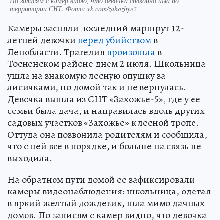
По записям с камер видно, что девочка спокойно шла по
территории СНТ. Фото: vk.com/zahozhye2
Камеры засняли последний маршрут 12-
летней девочки
перед убийством
в
Ленобласти. Трагедия
произошла
в
Тосненском районе днем 2 июля. Школьница
ушла на знакомую лесную опушку за
лисичками, но домой так и не вернулась.
Девочка вышла из СНТ «Захожье-5», где у ее
семьи была дача, и направилась вдоль других
садовых участков «Захожье» к лесной тропе.
Оттуда она позвонила родителям и сообщила,
что с ней все в порядке, и больше на связь не
выходила.
На обратном пути домой ее зафиксировали
камеры видеонаблюдения: школьница, одетая
в яркий желтый дождевик, шла мимо дачных
домов. По записям с камер видно, что девочка