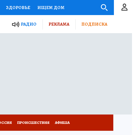
ЗДОРОВЬЕ
ИЩЕМ ДОМ
ЫЕ ПРОЕКТЫ РОССИИ
РАДИО
РЕКЛАМА
ПОДПИСКА
КРЕТЫ
ПУТЕВОДИТЕЛЬ
 ЖЕЛЕЗА
ТУРИЗМ
Д ПОТРЕБИТЕЛЯ
ВСЕ О КП
ОССИЯ
ПРОИСШЕСТВИЯ
АФИША