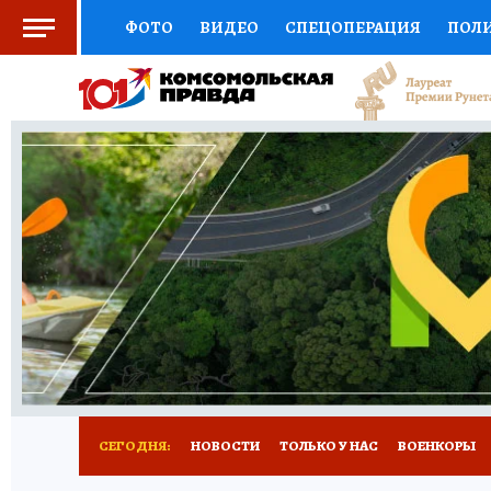
ФОТО
ВИДЕО
СПЕЦОПЕРАЦИЯ
ПОЛ
СОЦПОДДЕРЖКА
НАУКА
СПОРТ
КО
ВЫБОР ЭКСПЕРТОВ
ДОКТОР
ФИНАНС
КНИЖНАЯ ПОЛКА
ПРОГНОЗЫ НА СПОРТ
ПРЕСС-ЦЕНТР
НЕДВИЖИМОСТЬ
ТЕЛЕ
РАДИО КП
РЕКЛАМА
ТЕСТЫ
НОВОЕ 
СЕГОДНЯ:
НОВОСТИ
ТОЛЬКО У НАС
ВОЕНКОРЫ