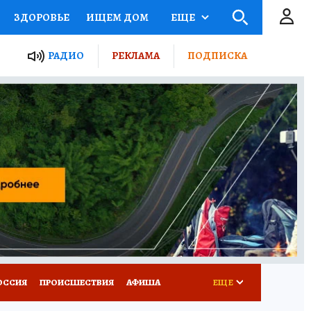
ЗДОРОВЬЕ
ИЩЕМ ДОМ
ЕЩЕ
ЫЕ ПРОЕКТЫ РОССИИ
РАДИО
РЕКЛАМА
ПОДПИСКА
КРЕТЫ
ПУТЕВОДИТЕЛЬ
 ЖЕЛЕЗА
ТУРИЗМ
Д ПОТРЕБИТЕЛЯ
ВСЕ О КП
ОССИЯ
ПРОИСШЕСТВИЯ
АФИША
ЕЩЕ