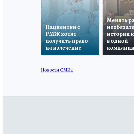
Менять р
Пациентки с
необязате
РМЖ хотят
истории 
получить право
в одной
на излечение
компани
Новости СМИ2