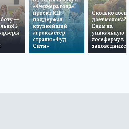
«Фермера года»:
проект КП
Сколько лоси
аботу —
поддержал
дает молока?
льно! 3
крупнейший
Едем на
карьеры
агрокластер
уникальную
страны «Фуд
лосеферму в
и
Сити»
заповеднике!