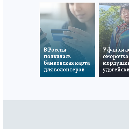
В России
У фанзы 
появилась
оморочка 
банковская карта
мордушки
для волонтеров
удэгейски