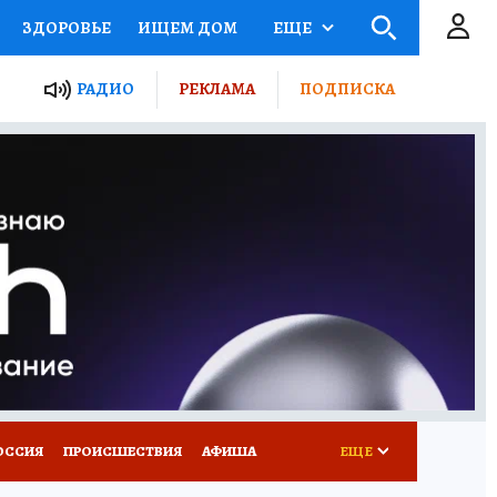
ЗДОРОВЬЕ
ИЩЕМ ДОМ
ЕЩЕ
ЫЕ ПРОЕКТЫ РОССИИ
РАДИО
РЕКЛАМА
ПОДПИСКА
КРЕТЫ
ПУТЕВОДИТЕЛЬ
 ЖЕЛЕЗА
ТУРИЗМ
Д ПОТРЕБИТЕЛЯ
ВСЕ О КП
ОССИЯ
ПРОИСШЕСТВИЯ
АФИША
ЕЩЕ