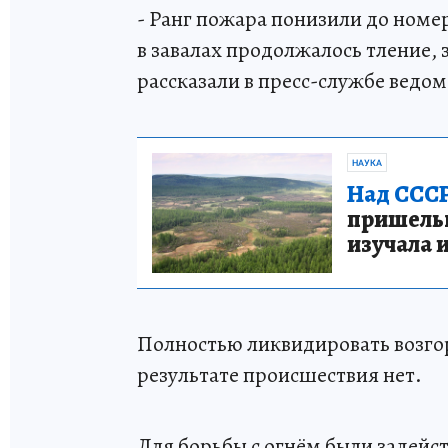
- Ранг пожара понизили до номера 
в завалах продолжалось тление, 
рассказали в пресс-службе ведом
НАУКА
Над СССР
пришельце
изучала 
Полностью ликвидировать возгор
результате происшествия нет.
Для борьбы с огнём были задейс