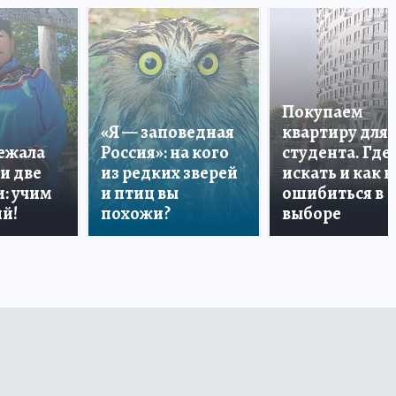
Покупаем
«Я — заповедная
квартиру для
лежала
Россия»: на кого
студента. Где
и две
из редких зверей
искать и как н
: учим
и птиц вы
ошибиться в
й!
похожи?
выборе