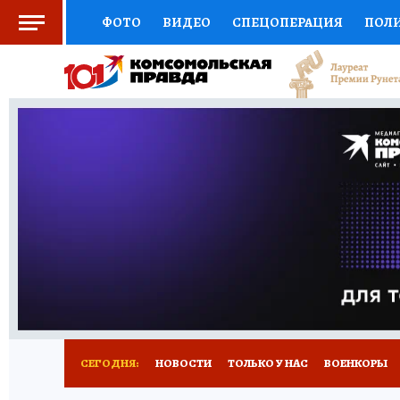
ФОТО
ВИДЕО
СПЕЦОПЕРАЦИЯ
ПОЛ
СОЦПОДДЕРЖКА
НАУКА
СПОРТ
КО
ВЫБОР ЭКСПЕРТОВ
ДОКТОР
ФИНАНС
КНИЖНАЯ ПОЛКА
ПРОГНОЗЫ НА СПОРТ
ПРЕСС-ЦЕНТР
НЕДВИЖИМОСТЬ
ТЕЛЕ
РАДИО КП
РЕКЛАМА
ТЕСТЫ
НОВОЕ 
СЕГОДНЯ:
НОВОСТИ
ТОЛЬКО У НАС
ВОЕНКОРЫ