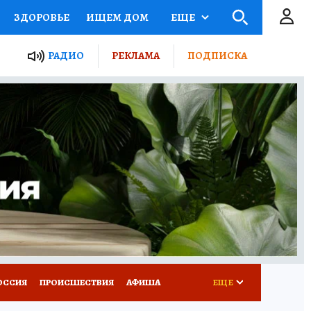
ЗДОРОВЬЕ
ИЩЕМ ДОМ
ЕЩЕ
ЫЕ ПРОЕКТЫ РОССИИ
РАДИО
РЕКЛАМА
ПОДПИСКА
КРЕТЫ
ПУТЕВОДИТЕЛЬ
 ЖЕЛЕЗА
ТУРИЗМ
Д ПОТРЕБИТЕЛЯ
ВСЕ О КП
ОССИЯ
ПРОИСШЕСТВИЯ
АФИША
ЕЩЕ