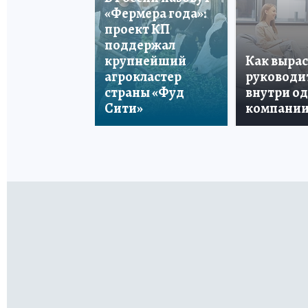
«Фермера года»:
проект КП
поддержал
крупнейший
Как вырас
агрокластер
руководи
страны «Фуд
внутри о
Сити»
компани