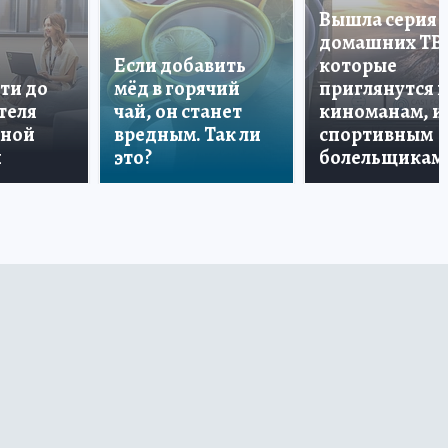
Вышла серия
домашних ТВ
Если добавить
которые
ти до
мёд в горячий
приглянутся 
теля
чай, он станет
киноманам, и
дной
вредным. Так ли
спортивным
и
это?
болельщикам