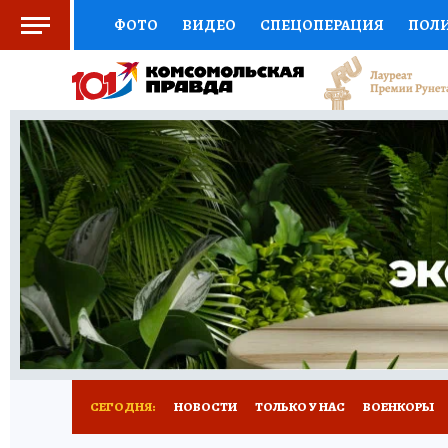
ФОТО
ВИДЕО
СПЕЦОПЕРАЦИЯ
ПОЛ
СОЦПОДДЕРЖКА
НАУКА
СПОРТ
КО
ВЫБОР ЭКСПЕРТОВ
ДОКТОР
ФИНАНС
КНИЖНАЯ ПОЛКА
ПРОГНОЗЫ НА СПОРТ
ПРЕСС-ЦЕНТР
НЕДВИЖИМОСТЬ
ТЕЛЕ
РАДИО КП
РЕКЛАМА
ТЕСТЫ
НОВОЕ 
СЕГОДНЯ:
НОВОСТИ
ТОЛЬКО У НАС
ВОЕНКОРЫ