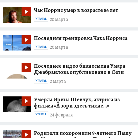
Чак Норрис умер в возрасте 86 лет
20 марта
УТРАТЫ.
Последняя тренировка Чака Норриса
20 марта
УТРАТЫ.
Последнее видео бизнесмена Умара
Джабраилова опубликовано в Сети
2 марта
УТРАТЫ.
Умерла Ирина Шевчук, актриса из
фильма «А зори здесь тихие...»
24 февраля
УТРАТЫ.
Родители похоронили 9-летнего Пашу