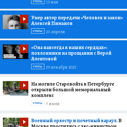
13 мая
УТРАТЫ.
Умер автор передачи «Человек и закон»
Алексей Пиманов
23 апреля
УТРАТЫ.
«Она навсегда в наших сердцах»:
поклонники на прощании с Верой
Алентовой
29 декабря 2025
УТРАТЫ.
На могиле Старовойта в Петербурге
открыли большой мемориальный
комплекс
7 июля
УТРАТЫ.
Военный оркестр и почетный караул.
В
Москве простились с экс-министром