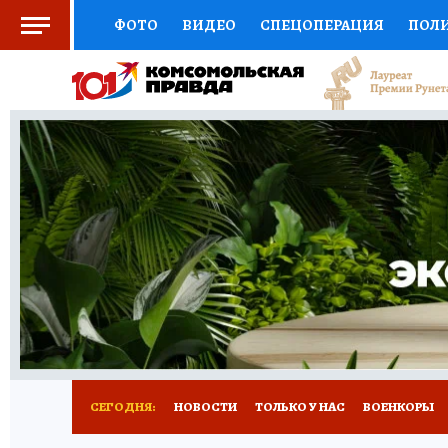
ФОТО
ВИДЕО
СПЕЦОПЕРАЦИЯ
ПОЛ
СОЦПОДДЕРЖКА
НАУКА
СПОРТ
КО
ВЫБОР ЭКСПЕРТОВ
ДОКТОР
ФИНАНС
КНИЖНАЯ ПОЛКА
ПРОГНОЗЫ НА СПОРТ
ПРЕСС-ЦЕНТР
НЕДВИЖИМОСТЬ
ТЕЛЕ
РАДИО КП
РЕКЛАМА
ТЕСТЫ
НОВОЕ 
СЕГОДНЯ:
НОВОСТИ
ТОЛЬКО У НАС
ВОЕНКОРЫ