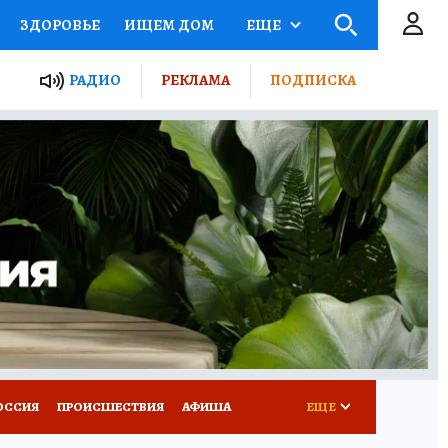
ЗДОРОВЬЕ
ИЩЕМ ДОМ
ЕЩЕ
ЫЕ ПРОЕКТЫ РОССИИ
РАДИО
РЕКЛАМА
ПОДПИСКА
КРЕТЫ
ПУТЕВОДИТЕЛЬ
 ЖЕЛЕЗА
ТУРИЗМ
Д ПОТРЕБИТЕЛЯ
ВСЕ О КП
ОССИЯ
ПРОИСШЕСТВИЯ
АФИША
ЕЩЕ