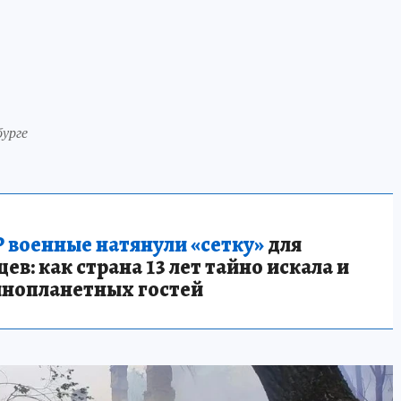
бурге
 военные натянули «сетку»
для
в: как страна 13 лет тайно искала и
инопланетных гостей