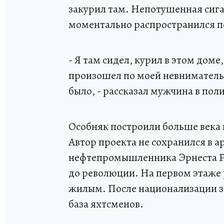
закурил там. Непотушенная сига
моментально распространился п
- Я там сидел, курил в этом дом
произошел по моей невниматель
было, - рассказал мужчина в пол
Особняк построили больше века н
Автор проекта не сохранился в а
нефтепромышленника Эрнеста Ро
до революции. На первом этаже
жилым. После национализации зд
база яхтсменов.