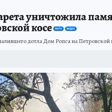
 БЛОКАДА
ИСПЫТАНО НА СЕБЕ
арета уничтожила пам
вской косе
ФОТО
ВИДЕО
алившего дотла Дом Ропса на Петровской 