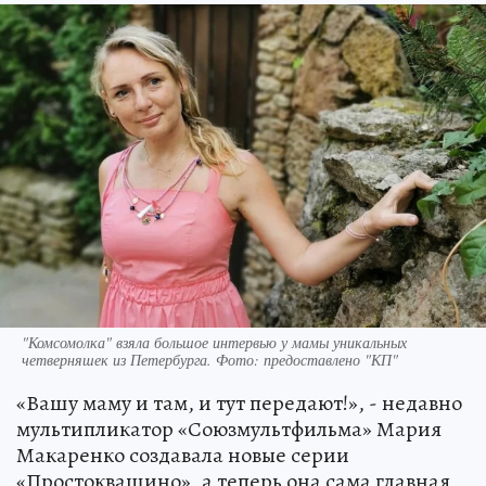
"Комсомолка" взяла большое интервью у мамы уникальных
четверняшек из Петербурга. Фото: предоставлено "КП"
«Вашу маму и там, и тут передают!», - недавно
мультипликатор «Союзмультфильма» Мария
Макаренко создавала новые серии
«Простоквашино», а теперь она сама главная