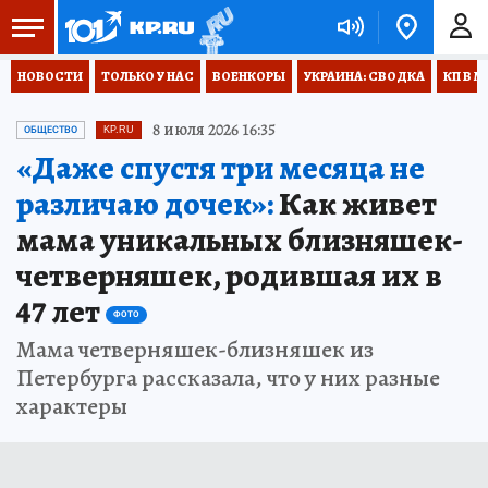
НОВОСТИ
ТОЛЬКО У НАС
ВОЕНКОРЫ
УКРАИНА: СВОДКА
КП В М
8 июля 2026 16:35
ОБЩЕСТВО
KP.RU
«Даже спустя три месяца не
различаю дочек»:
Как живет
мама уникальных близняшек-
четверняшек, родившая их в
47 лет
ФОТО
Мама четверняшек-близняшек из
Петербурга рассказала, что у них разные
характеры