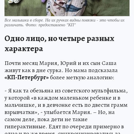
Все малышки в сборе. На их ручках видны повязки - это чтобы их
различать. Фото: предоставлено "КП"
Одно лицо, но четыре разных
характера
Почти месяц Мария, Юрий и их сын Саша
живут как в дне сурка. Но мама подсказала
«КП-Петербург»
более меткую аналогию:
- Я как та обезьяна из советского мультфильма,
у которой «в каждом маленьком ребенке и в
мальчишке, и в девчонке есть по двести грамм
взрывчатки», - улыбается Мария. – Но, на
самом деле, пока дети не такие
гиперактивные. Едят по очереди примерно в
одно и то же время, синхронизировались за