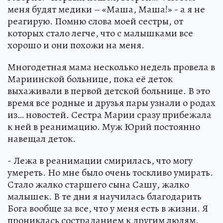
меня будят медики – «Маша, Маша!» - а я не
реагирую. Помню слова моей сестры, от
которых стало легче, что с малышками все
хорошо и они похожи на меня.
Многодетная мама несколько недель провела в
Мариинской больнице, пока её деток
выхаживали в первой детской больнице. В это
время все родные и друзья пары узнали о родах
из… новостей. Сестра Марии сразу прибежала
к ней в реанимацию. Муж Юрий постоянно
навещал деток.
- Лежа в реанимации смирилась, что могу
умереть. Но мне было очень тоскливо умирать.
Стало жалко старшего сына Сашу, жалко
малышек. В те дни я научилась благодарить
Бога вообще за все, что у меня есть в жизни. Я
прониклась состраданием к другим людям.