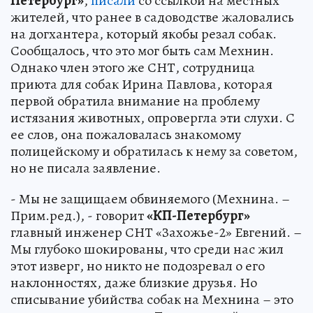
Петербург»
,
писали
со ссылкой на местных
жителей, что ранее в садоводстве жаловались
на догхантера, который якобы резал собак.
Сообщалось, что это мог быть сам Мехнин.
Однако член этого же СНТ, сотрудница
приюта для собак Ирина Павлова, которая
первой обратила внимание на проблему
истязания животных, опровергла эти слухи. С
ее слов, она пожаловалась знакомому
полицейскому и обратилась к нему за советом,
но не писала заявление.
- Мы не защищаем обвиняемого (Мехнина. –
Прим.ред.), - говорит
«КП-Петербург»
главный инженер СНТ «Захожье-2» Евгений. –
Мы глубоко шокированы, что среди нас жил
этот изверг, но никто не подозревал о его
наклонностях, даже близкие друзья. Но
списывание убийства собак на Мехнина – это