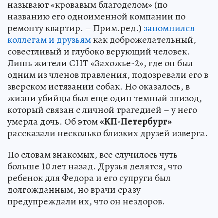
называют «кровавым благоделом» (по
названию его одноименной компании по
ремонту квартир. – Прим.ред.)
запомнился
коллегам и друзьям
как доброжелательный,
совестливый и глубоко верующий человек.
Лишь жители СНТ «Захожье-2», где он был
одним из членов правления, подозревали его в
зверском истязании собак. Но оказалось, в
жизни убийцы был еще один темный эпизод,
который связан с личной трагедией – у него
умерла дочь. Об этом
«КП-Петербург»
рассказали несколько близких друзей изверга.
По словам знакомых, все случилось чуть
больше 10 лет назад. Друзья делятся, что
ребенок для Федора и его супруги был
долгожданным, но врачи сразу
предупреждали их, что он нездоров.