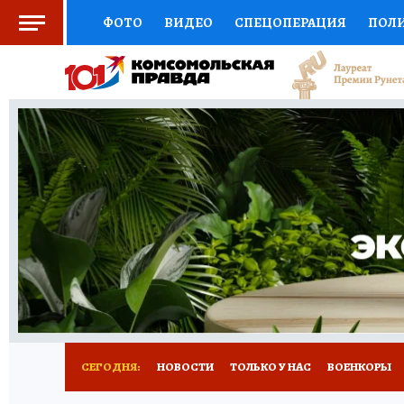
ФОТО
ВИДЕО
СПЕЦОПЕРАЦИЯ
ПОЛ
СОЦПОДДЕРЖКА
НАУКА
СПОРТ
КО
ВЫБОР ЭКСПЕРТОВ
ДОКТОР
ФИНАНС
КНИЖНАЯ ПОЛКА
ПРОГНОЗЫ НА СПОРТ
ПРЕСС-ЦЕНТР
НЕДВИЖИМОСТЬ
ТЕЛЕ
РАДИО КП
РЕКЛАМА
ТЕСТЫ
НОВОЕ 
СЕГОДНЯ:
НОВОСТИ
ТОЛЬКО У НАС
ВОЕНКОРЫ