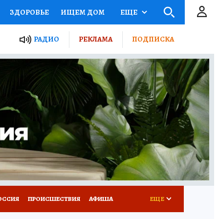
ЗДОРОВЬЕ
ИЩЕМ ДОМ
ЕЩЕ
ЫЕ ПРОЕКТЫ РОССИИ
РАДИО
РЕКЛАМА
ПОДПИСКА
КРЕТЫ
ПУТЕВОДИТЕЛЬ
 ЖЕЛЕЗА
ТУРИЗМ
Д ПОТРЕБИТЕЛЯ
ВСЕ О КП
ОССИЯ
ПРОИСШЕСТВИЯ
АФИША
ЕЩЕ