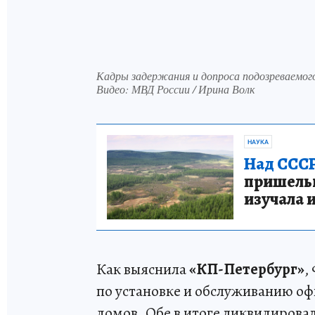
Кадры задержания и допроса подозреваемого
Видео: МВД России / Ирина Волк
НАУКА
Над СССР
пришельце
изучала 
Как выяснила
«КП-Петербург»
,
по установке и обслуживанию оф
домов. Обе в итоге ликвидировали