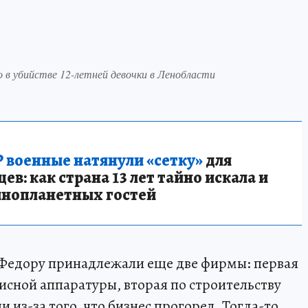
 в убийстве 12-летней девочки в Ленобласти
 военные натянули «сетку»
для
в: как страна 13 лет тайно искала и
инопланетных гостей
 Федору принадлежали еще две фирмы: первая
исной аппаратуры, вторая по строительству
 из-за того, что бизнес прогорел. Тогда-то