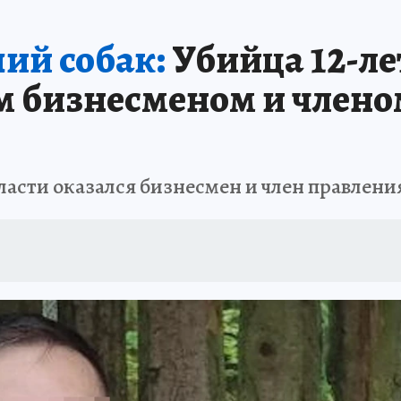
 БЛОКАДА
ИСПЫТАНО НА СЕБЕ
ий собак:
Убийца 12-ле
м бизнесменом и члено
ласти оказался бизнесмен и член правлен