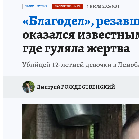
ПЕТЕРБУРГСКАЯ СТРОЙКА
НЕИЗВЕСТНАЯ
4 июля 2026 9:31
ПРОИСШЕСТВИЯ
ЭКСКЛЮЗИВ KP.RU
«Благодел», резавш
оказался известны
где гуляла жертва
Убийцей 12-летней девочки в Леноб
Дмитрий РОЖДЕСТВЕНСКИЙ