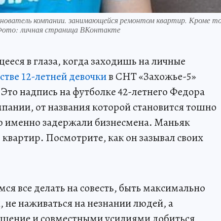
снователь компании. занимающейся ремонтом квартир. Кроме то
. Фото: личная страница ВКонтакте
щееся в глаза, когда заходишь на личные
стве 12-летней девочки
в СНТ «Захожье-5»
 Это надпись на футболке 42-летнего Федора
пании, от названия которой становится тошно
что именно задержали бизнесмена. Маньяк
квартир. Посмотрите, как он зазывал своих
ся все делать на совесть, быть максимально
 не наживаться на незнании людей, а
ешение и совместными усилиями добиться