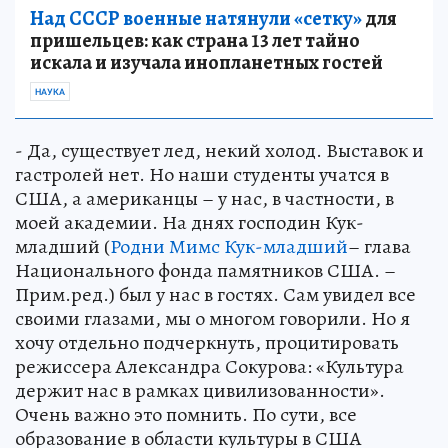
Над СССР военные натянули «сетку»
для
пришельцев: как страна 13 лет тайно
искала и изучала инопланетных гостей
НАУКА
- Да, существует лед, некий холод. Выставок и
гастролей нет. Но наши студенты учатся в
США, а американцы – у нас, в частности, в
моей академии. На днях господин Кук-
младший (
Родни Мимс Кук-младший
– глава
Национального фонда памятников США. –
Прим.ред.) был у нас в гостях. Сам увидел все
своими глазами, мы о многом говорили. Но я
хочу отдельно подчеркнуть, процитировать
режиссера Александра Сокурова: «Культура
держит нас в рамках цивилизованности».
Очень важно это помнить. По сути, все
образование в области культуры в США