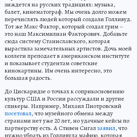
зиждется на русских традициях: музыка,
балет, кинематограф. Мы очень долго можем
перечислять людей который создали Голливуд.
Тот же Макс Фактор, который создал грим –
это наш Максимилиан Факторович. Добавьте
сюда систему Станиславского, которая
вырастила замечательных артистов. Дочь моей
коллеги преподает в американском институте
и показывает студентам советские
кинокартины. Им очень интересно, это
большая радость.
До Цискаридзе о точках к соприкосновению
культур США и России рассуждали и другие
спикеры. Например, Михаил Пиотровский
посетовал
, что музейного обмена между
странами нет уже 20 лет, но удачные кейсы по
партнерству есть. А Стивен Сигал
заявил
, что
нужно убрать из Голливуда мафию, которая