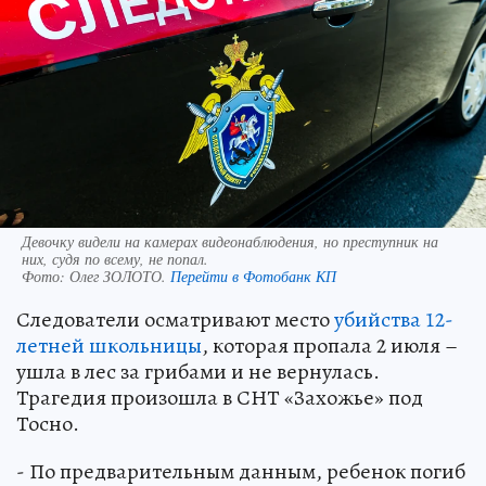
Девочку видели на камерах видеонаблюдения, но преступник на
них, судя по всему, не попал.
Фото:
Олег ЗОЛОТО.
Перейти в Фотобанк КП
Следователи осматривают место
убийства 12-
летней школьницы
, которая пропала 2 июля –
ушла в лес за грибами и не вернулась.
Трагедия произошла в СНТ «Захожье» под
Тосно.
- По предварительным данным, ребенок погиб