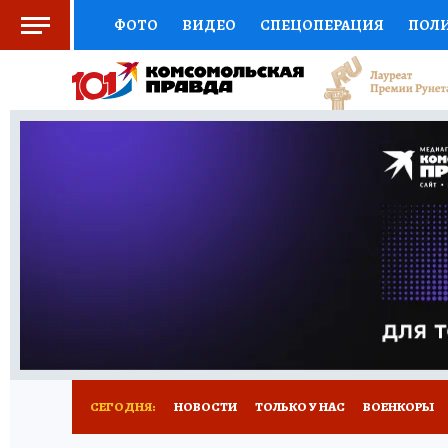
ФОТО
ВИДЕО
СПЕЦОПЕРАЦИЯ
ПОЛ
СОЦПОДДЕРЖКА
НАУКА
СПОРТ
КО
ВЫБОР ЭКСПЕРТОВ
ДОКТОР
ФИНАНС
КНИЖНАЯ ПОЛКА
ПРОГНОЗЫ НА СПОРТ
ПРЕСС-ЦЕНТР
НЕДВИЖИМОСТЬ
ТЕЛЕ
РАДИО КП
РЕКЛАМА
ТЕСТЫ
НОВОЕ 
СЕГОДНЯ:
НОВОСТИ
ТОЛЬКО У НАС
ВОЕНКОРЫ