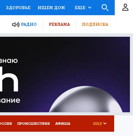
ЗДОРОВЬЕ
ИЩЕМ ДОМ
ЕЩЕ
ЫЕ ПРОЕКТЫ РОССИИ
РАДИО
РЕКЛАМА
ПОДПИСКА
КРЕТЫ
ПУТЕВОДИТЕЛЬ
 ЖЕЛЕЗА
ТУРИЗМ
Д ПОТРЕБИТЕЛЯ
ВСЕ О КП
ОССИЯ
ПРОИСШЕСТВИЯ
АФИША
ЕЩЕ