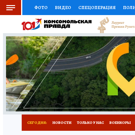
ФОТО
ВИДЕО
СПЕЦОПЕРАЦИЯ
ПОЛ
СОЦПОДДЕРЖКА
НАУКА
СПОРТ
КО
ВЫБОР ЭКСПЕРТОВ
ДОКТОР
ФИНАНС
КНИЖНАЯ ПОЛКА
ПРОГНОЗЫ НА СПОРТ
ПРЕСС-ЦЕНТР
НЕДВИЖИМОСТЬ
ТЕЛЕ
РАДИО КП
РЕКЛАМА
ТЕСТЫ
НОВОЕ 
СЕГОДНЯ:
НОВОСТИ
ТОЛЬКО У НАС
ВОЕНКОРЫ