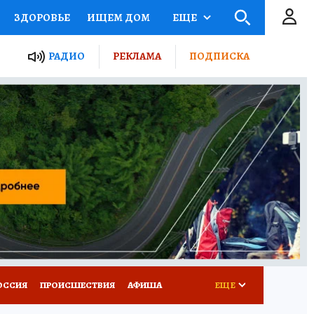
ЗДОРОВЬЕ
ИЩЕМ ДОМ
ЕЩЕ
ЫЕ ПРОЕКТЫ РОССИИ
РАДИО
РЕКЛАМА
ПОДПИСКА
КРЕТЫ
ПУТЕВОДИТЕЛЬ
 ЖЕЛЕЗА
ТУРИЗМ
Д ПОТРЕБИТЕЛЯ
ВСЕ О КП
ОССИЯ
ПРОИСШЕСТВИЯ
АФИША
ЕЩЕ