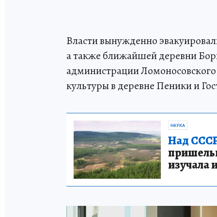
Власти вынужденно эвакуировали
а также ближайшей деревни Борк
администрации Ломоносовского 
культуры в деревне Пеники и Го
НАУКА
Над СССР
пришельце
изучала 